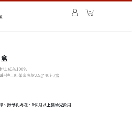
道
禮盒
博士紅茶100%
罐+博士紅茶家庭款2.5g*40包/盒
婦、餵母乳媽咪、6個月以上嬰幼兒飲用