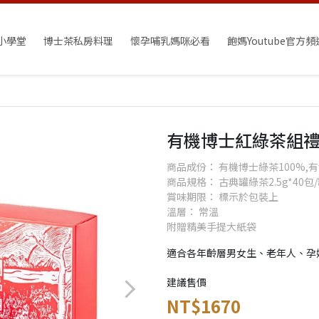
小學堂
博士茶私房料理
懷孕哺乳媽咪必看
飽媽Youtube官方頻
有機博士紅綠茶組
商品成份： 有機博士綠茶100%,有
商品規格： 古典罐綠茶2.5g*40包/
賞味期限： 標示於包裝上
溫層： 常溫
附贈精美手提大紙袋
適合各年齡層男女生、老年人、孕
建議售價
NT$1670