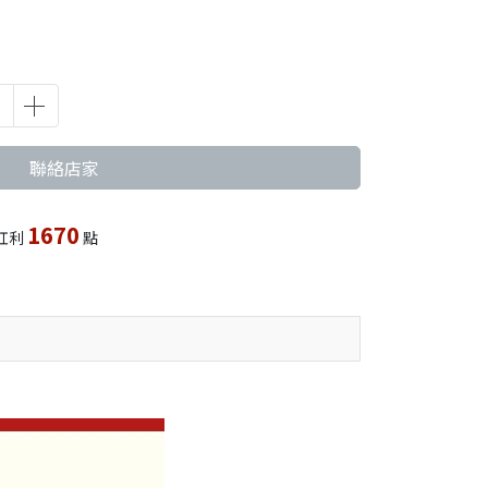
聯絡店家
1670
紅利
點