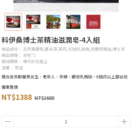
科伊桑博士茶精油滋潤皂-4入組
商品成份： 天然潤膚劑,薰衣草,茉莉,尤加利,按樹,鈴蘭等精油,博士茶
商品規格： 茶皂*1
賞味期限： 標示於包裝上
溫層： 常溫
適合各年齡層男女生、老年人、孕婦、餵母乳媽咪、6個月以上嬰幼兒
優惠售價
NT$1388
NT$1680