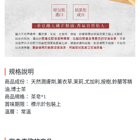
規格說明
商品成份： 天然潤膚劑,薰衣草,茉莉,尤加利,按樹,鈴蘭等精
油,博士茶
商品規格： 茶皂*1
賞味期限： 標示於包裝上
溫層： 常溫